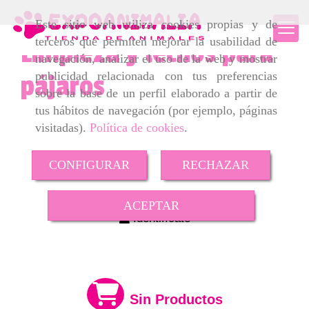
Este sitio web utiliza cookies propias y de
terceros que permiten mejorar la usabilidad de
Limpieza y lechos para
navegación, analizar el uso de la web y mostrar
publicidad relacionada con tus preferencias
pájaros
sobre la base de un perfil elaborado a partir de
tus hábitos de navegación (por ejemplo, páginas
visitadas).
Política de cookies
.
CONFIGURAR
RECHAZAR
ACEPTAR
Identifícate
Sin Productos