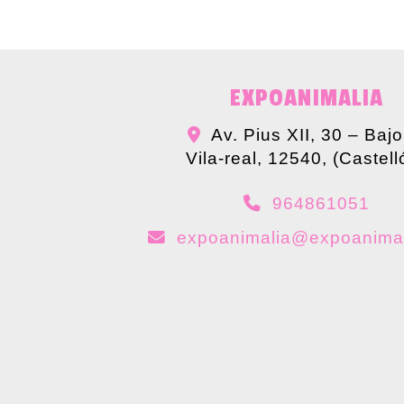
EXPOANIMALIA
Av. Pius XII, 30 – Bajo
Vila-real
,
12540
,
(Castell
964861051
expoanimalia
expoanima