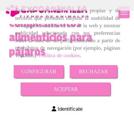
Este sitio web utiliza cookies propias y de
terceros que permiten mejorar la usabilidad de
Complementos
navegación, analizar el uso de la web y mostrar
publicidad relacionada con tus preferencias
alimenticios para
sobre la base de un perfil elaborado a partir de
pájaros
tus hábitos de navegación (por ejemplo, páginas
visitadas).
Política de cookies
.
CONFIGURAR
RECHAZAR
ACEPTAR
Identifícate