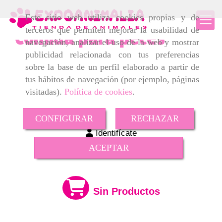
Este sitio web utiliza cookies propias y de
terceros que permiten mejorar la usabilidad de
Comida para peces
navegación, analizar el uso de la web y mostrar
publicidad relacionada con tus preferencias
sobre la base de un perfil elaborado a partir de
tus hábitos de navegación (por ejemplo, páginas
visitadas).
Política de cookies
.
CONFIGURAR
RECHAZAR
Identifícate
ACEPTAR
Sin Productos