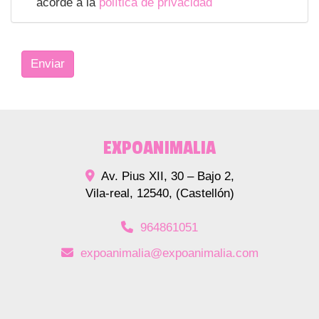
acorde a la
política de privacidad
Enviar
EXPOANIMALIA
Av. Pius XII, 30 – Bajo 2,
Vila-real
,
12540
,
(Castellón)
964861051
expoanimalia
expoanimalia.com