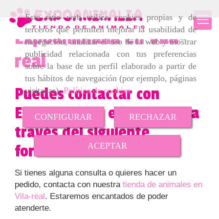
Este sitio web utiliza cookies propias y de
terceros que permiten mejorar la usabilidad de
Expoanimalia en Vila-
navegación, analizar el uso de la web y mostrar
publicidad relacionada con tus preferencias
real
sobre la base de un perfil elaborado a partir de
tus hábitos de navegación (por ejemplo, páginas
Puedes contactar con
visitadas).
Política de cookies
.
Expoanimalia en Vila-real a
CONFIGURAR
RECHAZAR
través del siguiente
ACEPTAR
formulario
Si tienes alguna consulta o quieres hacer un
pedido, contacta con nuestra
tienda de animales en
Vila-real
. Estaremos encantados de poder
atenderte.