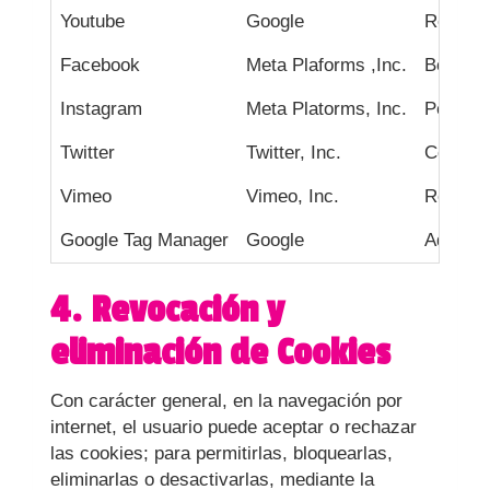
Youtube
Google
Reprodu
Facebook
Meta Plaforms ,Inc.
Botón '
Instagram
Meta Platorms, Inc.
Perfil 
Twitter
Twitter, Inc.
Comparti
Vimeo
Vimeo, Inc.
Reprodu
Google Tag Manager
Google
Adminis
4. Revocación y
eliminación de Cookies
Con carácter general, en la navegación por
internet, el usuario puede aceptar o rechazar
las cookies; para permitirlas, bloquearlas,
eliminarlas o desactivarlas, mediante la