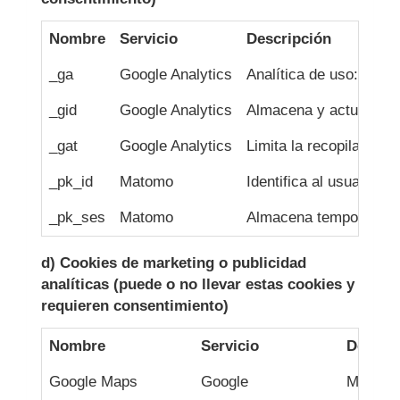
Nombre
Servicio
Descripción
_ga
Google Analytics
Analítica de uso: nº vi
_gid
Google Analytics
Almacena y actualiza u
_gat
Google Analytics
Limita la recopilación d
_pk_id
Matomo
Identifica al usuario ú
_pk_ses
Matomo
Almacena temporalmente
d) Cookies de marketing o publicidad
analíticas (puede o no llevar estas cookies y
requieren consentimiento)
Nombre
Servicio
Descri
Google Maps
Google
Mostrar