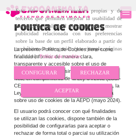
Este sitio web utiliza cookies propias y de
terceros que permiten mejorar la usabilidad de
Política de cookies
navegación, analizar el uso de la web y mostrar
publicidad relacionada con tus preferencias
sobre la base de un perfil elaborado a partir de
tus hábitos de navegación (por ejemplo, páginas
La presente Política de Cookies tiene como
visitadas).
Política de cookies
.
finalidad informar de manera clara,
transparente y accesible sobre el uso de
cookies y tecnologías similares en este sitio
CONFIGURAR
RECHAZAR
web, en cumplimiento de la Ley 34/2002 (LSSI-
CE), el Reglamento (UE) 2016/679 (RGPD), la
ACEPTAR
Ley Orgánica 3/2018 (LOPDGDD) y la Guía
sobre uso de cookies de la AEPD (mayo 2024).
El usuario podrá conocer con qué finalidades
se utilizan las cookies, dispone también de la
posibilidad de configurarlas para aceptar o
rechazar de forma total o parcial su utilización