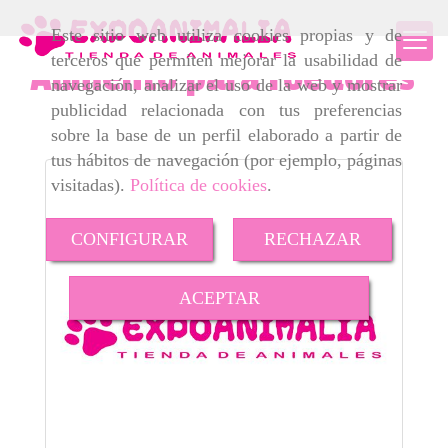
Este sitio web utiliza cookies propias y de
terceros que permiten mejorar la usabilidad de
Alimento para roedores
navegación, analizar el uso de la web y mostrar
publicidad relacionada con tus preferencias
sobre la base de un perfil elaborado a partir de
tus hábitos de navegación (por ejemplo, páginas
visitadas).
Política de cookies
.
CONFIGURAR
RECHAZAR
ACEPTAR