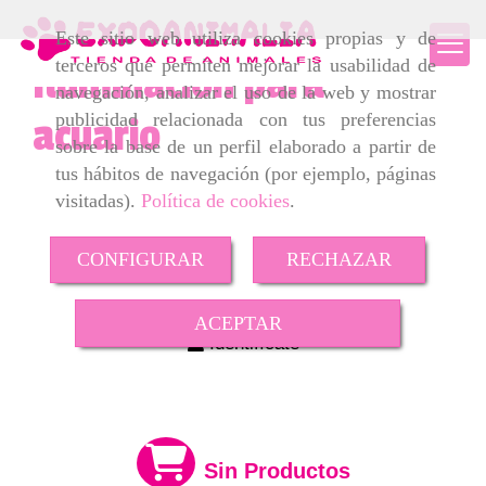
Este sitio web utiliza cookies propias y de
terceros que permiten mejorar la usabilidad de
Iluminación para
navegación, analizar el uso de la web y mostrar
publicidad relacionada con tus preferencias
acuario
sobre la base de un perfil elaborado a partir de
tus hábitos de navegación (por ejemplo, páginas
visitadas).
Política de cookies
.
CONFIGURAR
RECHAZAR
ACEPTAR
Identifícate
Sin Productos