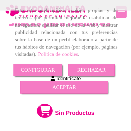
Este sitio web utiliza cookies propias y de
terceros que permiten mejorar la usabilidad de
Snacks para roedores
navegación, analizar el uso de la web y mostrar
publicidad relacionada con tus preferencias
sobre la base de un perfil elaborado a partir de
tus hábitos de navegación (por ejemplo, páginas
visitadas).
Política de cookies
.
CONFIGURAR
RECHAZAR
Identifícate
ACEPTAR
Sin Productos