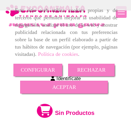
Este sitio web utiliza cookies propias y de
terceros que permiten mejorar la usabilidad de
Juguetes para gatos
navegación, analizar el uso de la web y mostrar
publicidad relacionada con tus preferencias
sobre la base de un perfil elaborado a partir de
tus hábitos de navegación (por ejemplo, páginas
visitadas).
Política de cookies
.
CONFIGURAR
RECHAZAR
Identifícate
ACEPTAR
Sin Productos