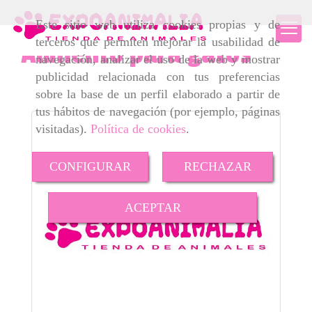
Este sitio web utiliza cookies propias y de
terceros que permiten mejorar la usabilidad de
Alimento para gatos
navegación, analizar el uso de la web y mostrar
publicidad relacionada con tus preferencias
sobre la base de un perfil elaborado a partir de
tus hábitos de navegación (por ejemplo, páginas
visitadas).
Política de cookies
.
CONFIGURAR
RECHAZAR
ACEPTAR