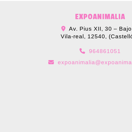
EXPOANIMALIA
Av. Pius XII, 30 – Bajo
Vila-real
,
12540
,
(Castell
964861051
expoanimalia
expoanima